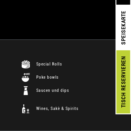
SPEISEKARTE
RESERVIEREN
Special Rolls
Poke bowls
Saucen und dips
TISCH
Wines, Sakè & Spirits