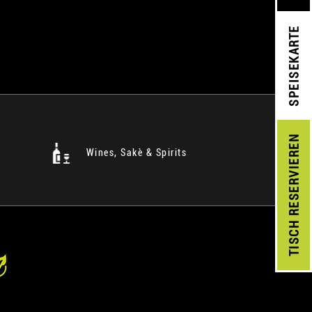
SPEISEKARTE
RESERVIEREN
Wines, Sakè & Spirits
TISCH