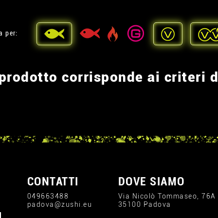
a per:
rodotto corrisponde ai criteri d
CONTATTI
DOVE SIAMO
049663488
Via Nicolò Tommaseo, 76A
padova@zushi.eu
35100 Padova