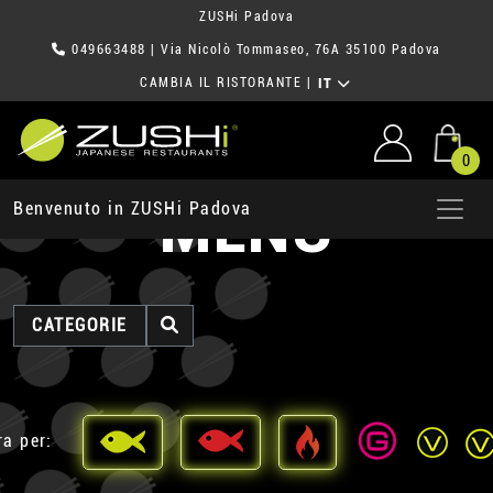
ZUSHi Padova
049663488
| Via Nicolò Tommaseo, 76A 35100 Padova
CAMBIA IL RISTORANTE
|
IT
0
MENU
Benvenuto in ZUSHi Padova
CATEGORIE
ra per: