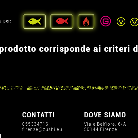
a per:
rodotto corrisponde ai criteri d
CONTATTI
DOVE SIAMO
055334716
Viale Belfiore, 6/A
firenze@zushi.eu
50144 Firenze