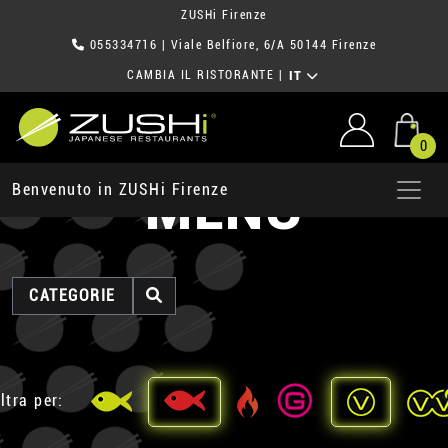
ZUSHi Firenze
055334716
| Viale Belfiore, 6/A 50144 Firenze
CAMBIA IL RISTORANTE
|
IT
0
MENU
Benvenuto in ZUSHi Firenze
CATEGORIE
ltra per: