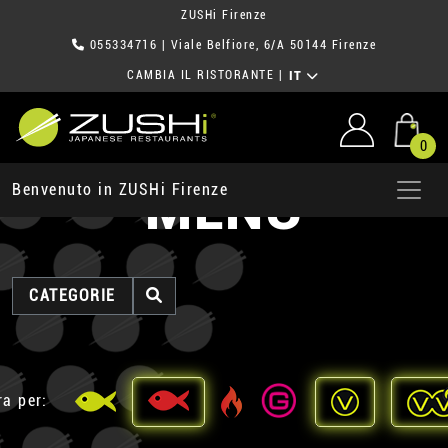
ZUSHi Firenze
055334716
| Viale Belfiore, 6/A 50144 Firenze
CAMBIA IL RISTORANTE
|
IT
0
MENU
Benvenuto in ZUSHi Firenze
CATEGORIE
ra per: