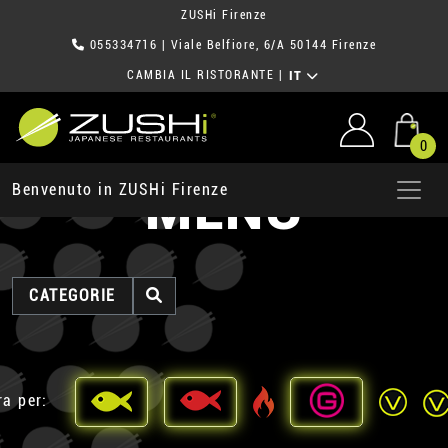
ZUSHi Firenze
055334716
| Viale Belfiore, 6/A 50144 Firenze
CAMBIA IL RISTORANTE
|
IT
0
MENU
Benvenuto in ZUSHi Firenze
CATEGORIE
ra per: