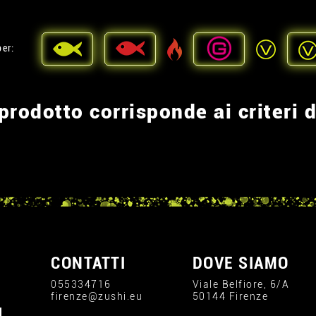
per:
rodotto corrisponde ai criteri d
CONTATTI
DOVE SIAMO
055334716
Viale Belfiore, 6/A
firenze@zushi.eu
50144 Firenze