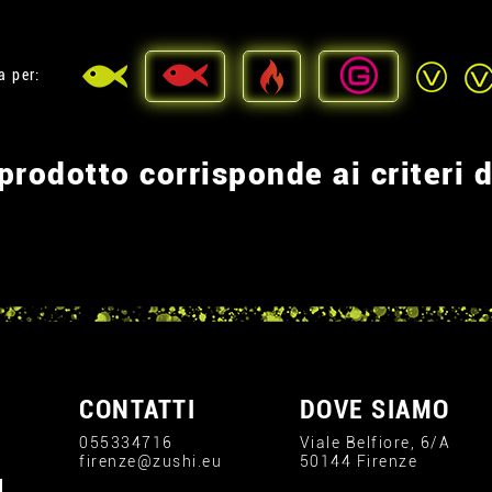
a per:
rodotto corrisponde ai criteri d
CONTATTI
DOVE SIAMO
055334716
Viale Belfiore, 6/A
firenze@zushi.eu
50144 Firenze