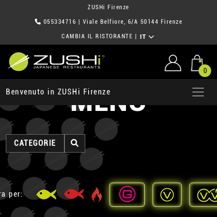
ZUSHi Firenze
055334716
| Viale Belfiore, 6/A 50144 Firenze
CAMBIA IL RISTORANTE
|
IT
0
MENU
Benvenuto in ZUSHi Firenze
CATEGORIE
ra per: