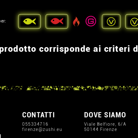
per:
rodotto corrisponde ai criteri d
CONTATTI
DOVE SIAMO
055334716
Viale Belfiore, 6/A
firenze@zushi.eu
50144 Firenze