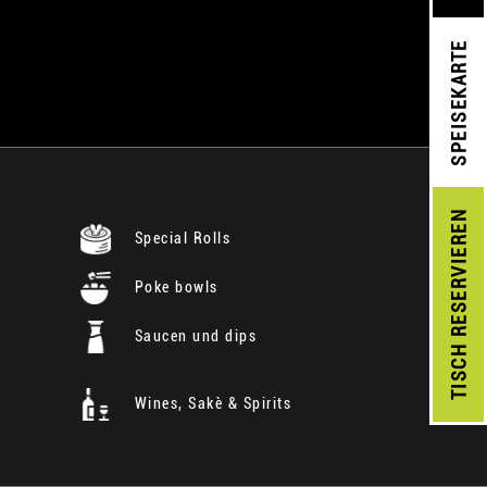
SPEISEKARTE
RESERVIEREN
Special Rolls
Poke bowls
Saucen und dips
TISCH
Wines, Sakè & Spirits