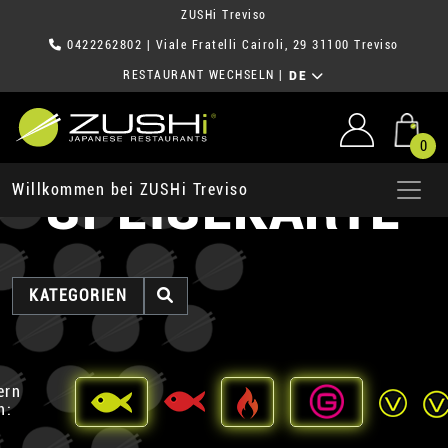
ZUSHi Treviso
0422262802
| Viale Fratelli Cairoli, 29 31100 Treviso
RESTAURANT WECHSELN
|
DE
0
SPEISEKARTE
Willkommen bei ZUSHi Treviso
KATEGORIEN
ern
h: