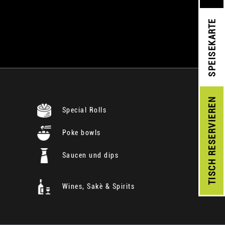
SPEISEKARTE
RESERVIEREN
Special Rolls
Poke bowls
Saucen und dips
TISCH
Wines, Sakè & Spirits