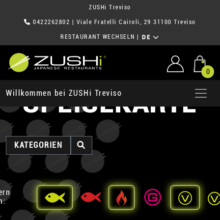
ZUSHi Treviso
0422262802
| Viale Fratelli Cairoli, 29 31100 Treviso
RESTAURANT WECHSELN
|
DE
0
SPEISEKARTE
Willkommen bei ZUSHi Treviso
KATEGORIEN
ern
h: