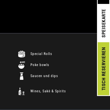
SPEISEKARTE
RESERVIEREN
Special Rolls
Poke bowls
Saucen und dips
TISCH
Wines, Sakè & Spirits