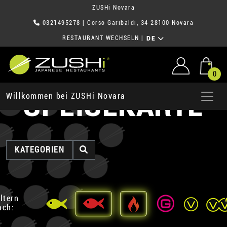
ZUSHi Novara
0321495278
| Corso Garibaldi, 34 28100 Novara
RESTAURANT WECHSELN
|
DE
0
SPEISEKARTE
Willkommen bei ZUSHi Novara
KATEGORIEN
iltern
ach: