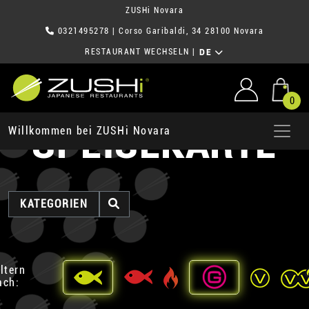
ZUSHi Novara
0321495278
| Corso Garibaldi, 34 28100 Novara
RESTAURANT WECHSELN
|
DE
0
SPEISEKARTE
Willkommen bei ZUSHi Novara
KATEGORIEN
iltern
ach: