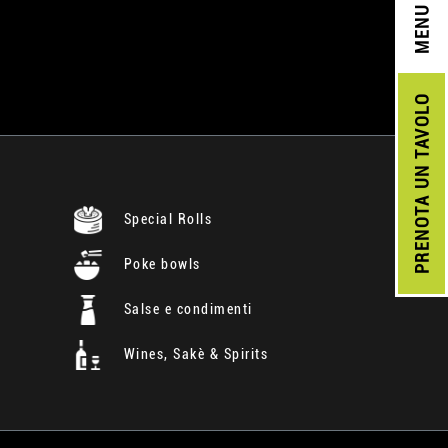
MENU
UN TAVOLO
PRENOTA
Special Rolls
Poke bowls
Salse e condimenti
Wines, Sakè & Spirits