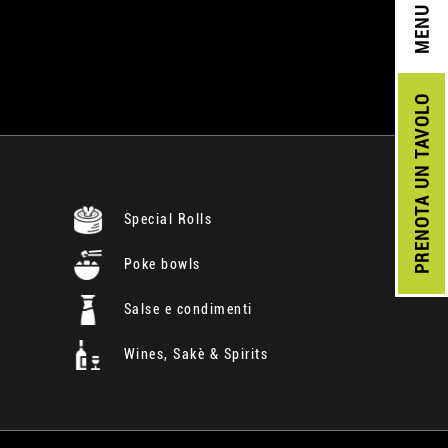
MENU
UN TAVOLO
PRENOTA
Special Rolls
Poke bowls
Salse e condimenti
Wines, Sakè & Spirits