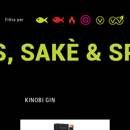
Filtra per:
, SAKÈ & S
KINOBI GIN