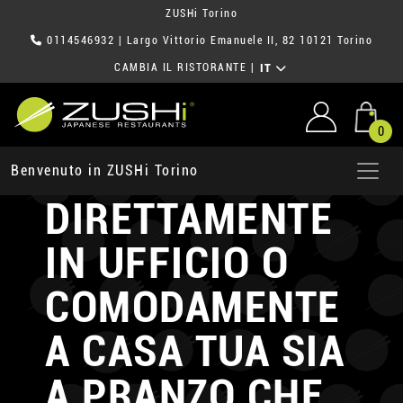
ZUSHi Torino
0114546932
| Largo Vittorio Emanuele II, 82 10121 Torino
CAMBIA IL RISTORANTE
|
IT
0
RICEVI ZUSHi
Benvenuto in ZUSHi Torino
DIRETTAMENTE
IN UFFICIO
O
COMODAMENTE
A CASA TUA
SIA
A PRANZO CHE