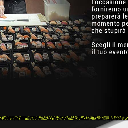
l'occasione 
forniremo u
preparerà le
momento per
che stupirà 
Scegli il me
il tuo event