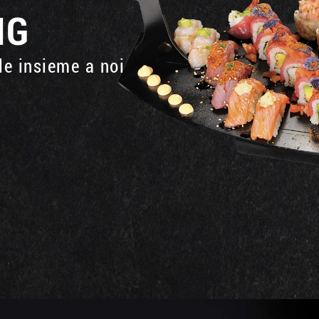
NG
le insieme a noi