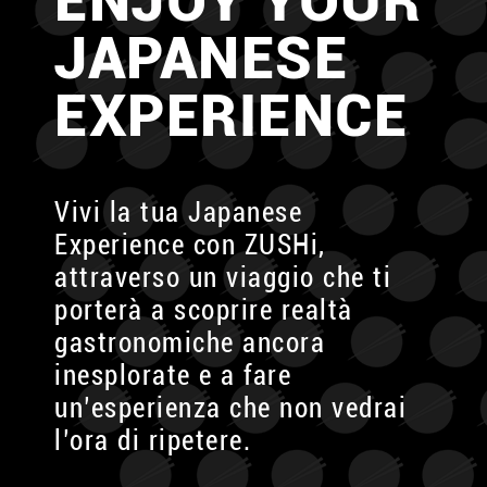
ENJOY YOUR
JAPANESE
EXPERIENCE
Vivi la tua Japanese
Experience con ZUSHi,
attraverso
un viaggio che ti
porterà a scoprire
realtà
gastronomiche ancora
inesplorate
e a fare
un’esperienza che non vedrai
l’ora di ripetere.