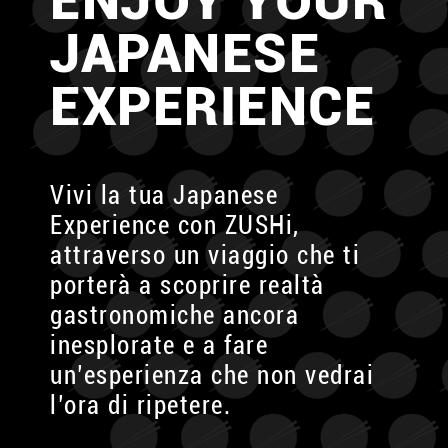
ENJOY YOUR
JAPANESE
EXPERIENCE
Vivi la tua Japanese
Experience con ZUSHi,
attraverso
un viaggio che ti
porterà a scoprire
realtà
gastronomiche ancora
inesplorate
e a fare
un’esperienza che non vedrai
l’ora di ripetere.