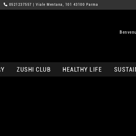
0521237557
| Viale Mentana, 101 43100 Parma
Benvenu
RY
ZUSHI CLUB
HEALTHY LIFE
SUSTAI