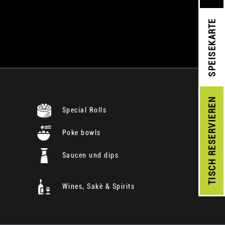
SPEISEKARTE
RESERVIEREN
Special Rolls
Poke bowls
Saucen und dips
TISCH
Wines, Sakè & Spirits