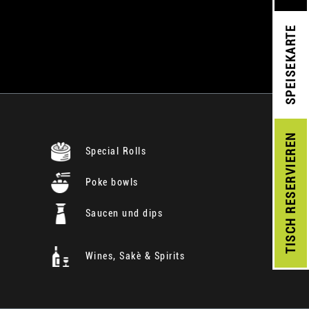
SPEISEKARTE
RESERVIEREN
Special Rolls
Poke bowls
Saucen und dips
TISCH
Wines, Sakè & Spirits