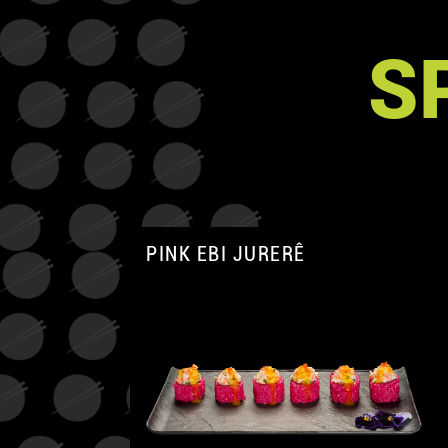
S
PINK EBI JURERÊ