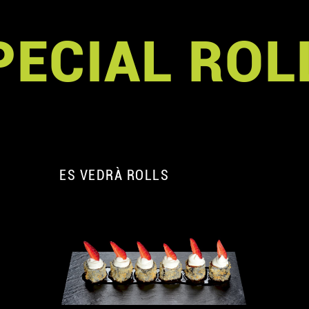
PECIAL ROL
ES VEDRÀ ROLLS
A
A