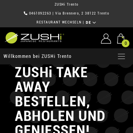
ZUSHi Trento
0461092263
| Via Brennero, 2 38122 Trento
RESTAURANT WECHSELN
|
DE
0
JETZT DEIN
Willkommen bei ZUSHi Trento
ZUSHi TAKE
AWAY
BESTELLEN,
ABHOLEN UND
GENIESSEN!