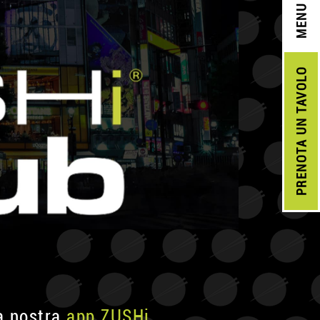
MENU
UN TAVOLO
PRENOTA
a nostra
app ZUSHi
.