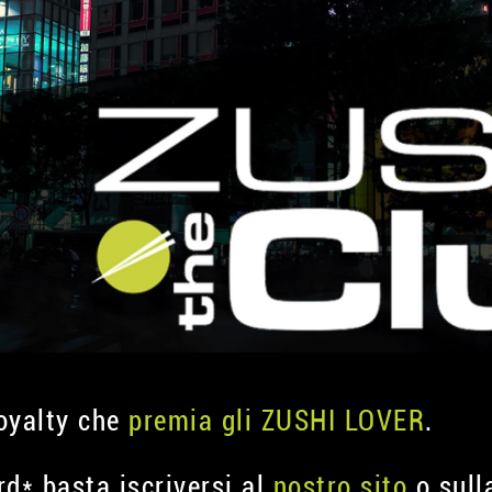
oyalty che
premia gli ZUSHI LOVER
.
ard* basta iscriversi al
nostro sito
o sull