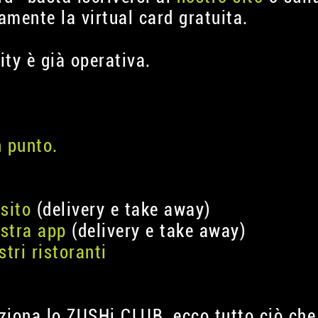
amente la virtual card gratuita.
lity è già operativa.
n punto.
sito
(delivery e take away)
ostra app
(delivery e take away)
tri ristoranti
ziona lo ZUSHi CLUB, ecco tutto ciò che