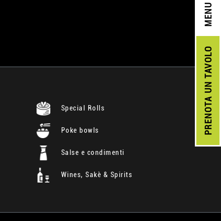
MENU
UN TAVOLO
PRENOTA
Special Rolls
Poke bowls
Salse e condimenti
Wines, Sakè & Spirits