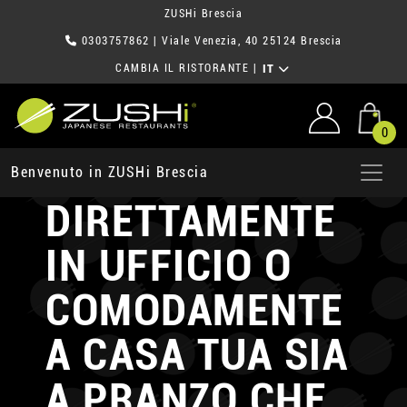
ZUSHi Brescia
0303757862
| Viale Venezia, 40 25124 Brescia
CAMBIA IL RISTORANTE
|
IT
0
RICEVI ZUSHi
Benvenuto in ZUSHi Brescia
DIRETTAMENTE
IN UFFICIO
O
COMODAMENTE
A CASA TUA
SIA
A PRANZO CHE