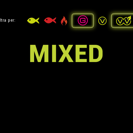
ltra per:
MIXED
A