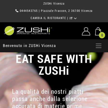
ZUSHi Vicenza
0444543765
| Piazzale Fraccon, 2 36100 Vicenza
CAMBIA IL RISTORANTE
|
IT
0
Benvenuto in ZUSHi Vicenza
EAT SAFE WITH
ZUSHi
La qualità dei nostri piatti
passa anche dalla selezione
accurata di materie prime