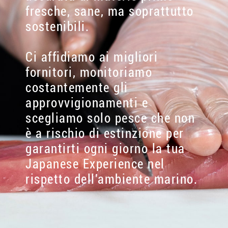
fresche, sane, ma soprattutto
sostenibili.
Ci affidiamo ai migliori
fornitori, monitoriamo
costantemente gli
approvvigionamenti e
scegliamo solo pesce che non
è a rischio di estinzione per
garantirti ogni giorno la tua
Japanese Experience nel
rispetto dell'ambiente marino.