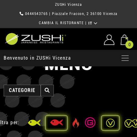
ZUSHi Vicenza
0444543765
| Piazzale Fraccon, 2 36100 Vicenza
CAMBIA IL RISTORANTE
|
IT
0
MENU
Benvenuto in ZUSHi Vicenza
CATEGORIE
ltra per: