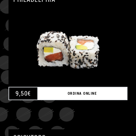
A
9,50
€
ORDINA ONLINE