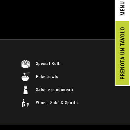
MENU
UN TAVOLO
PRENOTA
Special Rolls
Poke bowls
Salse e condimenti
Wines, Sakè & Spirits