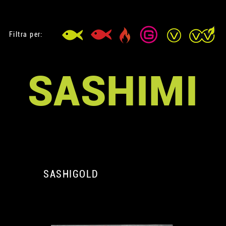
Filtra per:
SASHIMI
SASHIGOLD
A
A