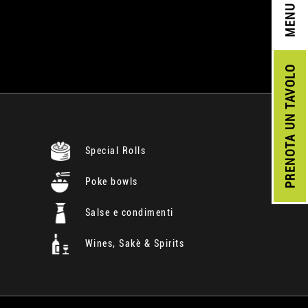
MENU
UN TAVOLO
PRENOTA
Special Rolls
Poke bowls
Salse e condimenti
Wines, Sakè & Spirits