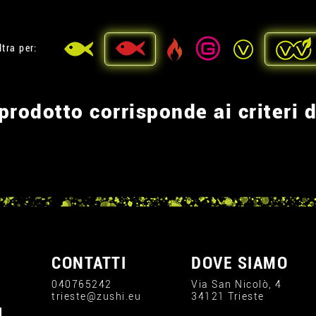
ltra per:
rodotto corrisponde ai criteri d
CONTATTI
DOVE SIAMO
040765242
Via San Nicolò, 4
trieste@zushi.eu
34121 Trieste