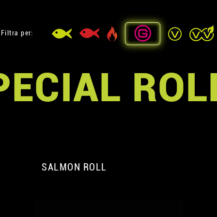
Filtra per:
PECIAL ROL
SALMON ROLL
A
A