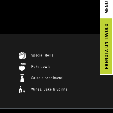
MENU
UN TAVOLO
PRENOTA
Special Rolls
Poke bowls
Salse e condimenti
Wines, Sakè & Spirits