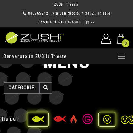
ZUSHi Trieste
040765242
| Via San Nicolò, 4 34121 Trieste
CAMBIA IL RISTORANTE
|
IT
0
MENU
Benvenuto in ZUSHi Trieste
CATEGORIE
ltra per: