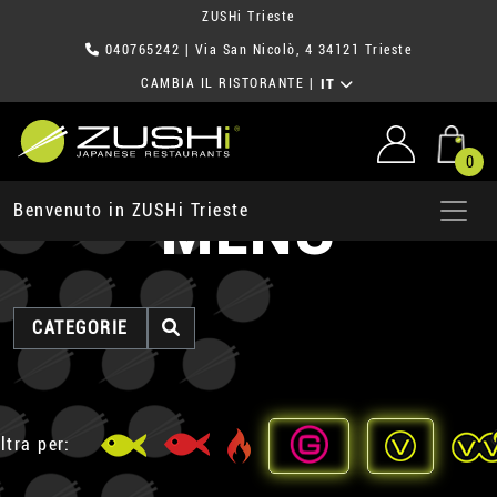
ZUSHi Trieste
040765242
| Via San Nicolò, 4 34121 Trieste
CAMBIA IL RISTORANTE
|
IT
0
MENU
Benvenuto in ZUSHi Trieste
CATEGORIE
ltra per: