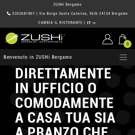
ZUSHi Bergamo
0352681807
| Via Borgo Santa Caterina, 56/b 24124 Bergamo
CAMBIA IL RISTORANTE
|
IT
0
RICEVI ZUSHi
Benvenuto in ZUSHi Bergamo
DIRETTAMENTE
IN UFFICIO
O
COMODAMENTE
A CASA TUA
SIA
A PRANZO CHE