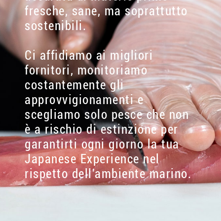
fresche, sane, ma soprattutto
sostenibili.
Ci affidiamo ai migliori
fornitori, monitoriamo
costantemente gli
approvvigionamenti e
scegliamo solo pesce che non
è a rischio di estinzione per
garantirti ogni giorno la tua
Japanese Experience nel
rispetto dell'ambiente marino.