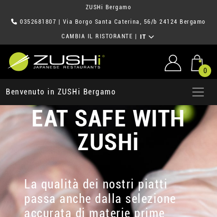
ZUSHi Bergamo
0352681807
| Via Borgo Santa Caterina, 56/b 24124 Bergamo
CAMBIA IL RISTORANTE
|
IT
0
Benvenuto in ZUSHi Bergamo
EAT SAFE WITH
ZUSHi
La qualità dei nostri piatti
passa anche dalla selezione
accurata di materie prime