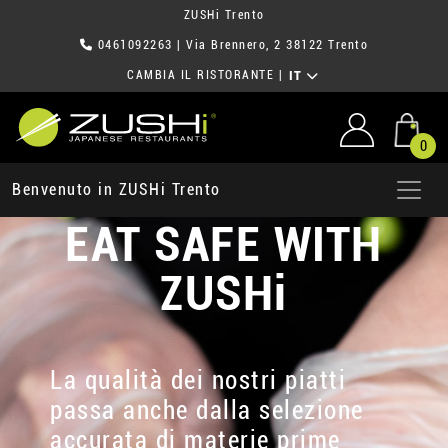
ZUSHi Trento
0461092263
| Via Brennero, 2 38122 Trento
CAMBIA IL RISTORANTE
|
IT
0
Benvenuto in ZUSHi Trento
EAT SAFE WITH
ZUSHi
La qualità dei nostri piatti
passa anche dalla selezione
accurata di materie prime