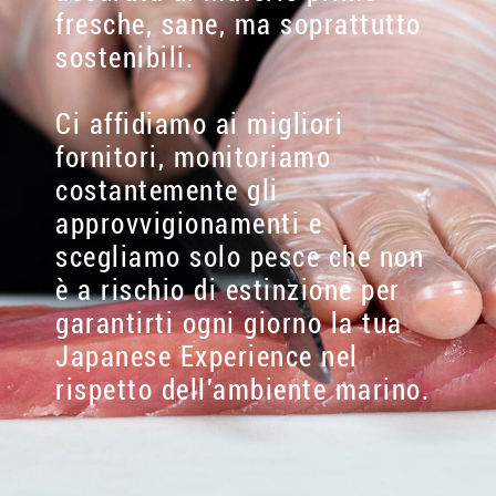
fresche, sane, ma soprattutto
sostenibili.
Ci affidiamo ai migliori
fornitori, monitoriamo
costantemente gli
approvvigionamenti e
scegliamo solo pesce che non
è a rischio di estinzione per
garantirti ogni giorno la tua
Japanese Experience nel
rispetto dell'ambiente marino.