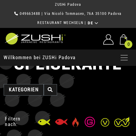
ZUSHi Padova
049663488
| Via Nicolò Tommaseo, 76A 35100 Padova
RESTAURANT WECHSELN
|
DE
0
SPEISEKARTE
Willkommen bei ZUSHi Padova
KATEGORIEN
Filtern
nach: