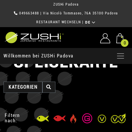
ZUSHi Padova
049663488
| Via Nicolò Tommaseo, 76A 35100 Padova
RESTAURANT WECHSELN
|
DE
0
SPEISEKARTE
Willkommen bei ZUSHi Padova
KATEGORIEN
Filtern
nach: