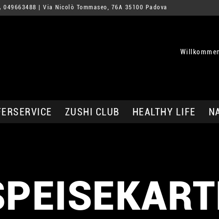
049663488
| Via Nicolò Tommaseo, 76A 35100 Padova
Willkommen
FERSERVICE
ZUSHI CLUB
HEALTHY LIFE
N
SPEISEKART