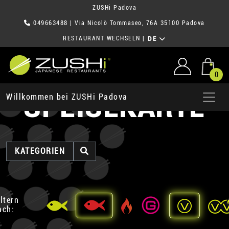
ZUSHi Padova
049663488
| Via Nicolò Tommaseo, 76A 35100 Padova
RESTAURANT WECHSELN
|
DE
0
SPEISEKARTE
Willkommen bei ZUSHi Padova
KATEGORIEN
iltern
ach: