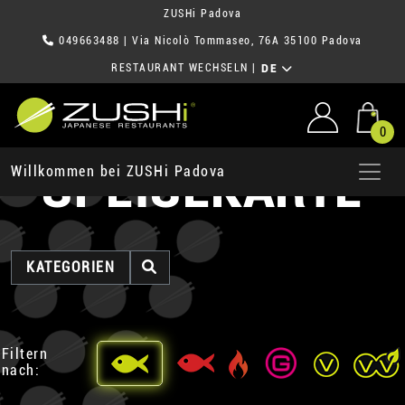
ZUSHi Padova
049663488
| Via Nicolò Tommaseo, 76A 35100 Padova
RESTAURANT WECHSELN
|
DE
0
SPEISEKARTE
Willkommen bei ZUSHi Padova
KATEGORIEN
Filtern
nach: