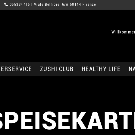
055334716
| Viale Belfiore, 6/A 50144 Firenze
Willkommen
FERSERVICE
ZUSHI CLUB
HEALTHY LIFE
N
SPEISEKART